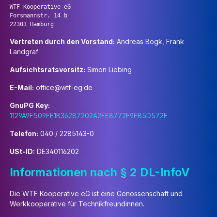
WTF Kooperative eG

Forsmannstr. 14 b

Vertreten durch den Vorstand:
Andreas Bogk, Frank
Landgraf
Aufsichtsratsvorsitz:
Simon Liebing
E-Mail:
office@wtf-eg.de
GnuPG Key:
1129A9F509FE1B36287202A2FE8772F9FB5D572F
Telefon:
040 / 2285143-0
USt-ID:
DE340116202
Informationen nach § 2 DL-InfoV
Die WTF Kooperative eG ist eine Genossenschaft und
Werkkooperative für Technikfreundinnen.